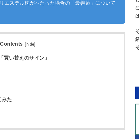
リエステル枕がへたった場合の「最善策」について
Contents
[
hide
]
「買い替えのサイン」
てみた