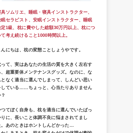
寝具ソムリエ、
睡眠・寝具インストラクター、
快眠セラピスト、
安眠インストラクター、
睡眠
検定1級、
枕に費やした総額30万円以上、
枕につ
いて考え続けること1000時間以上。
こんにちは、枕の変態ことしょうやです。
枕って、実はあなたの生活の質を大きく左右す
る、超重要体メンテナンスグッズ。なのに、
な
んとなく適当に選んでしまって、しんどい思い
をしている……ちょっと、心当たりありません
か？
かつてぼく自身も、枕を適当に選んでいたばっ
かりに、長いこと体調不良に悩まされてまし
た。あのときはホントしんどかった…