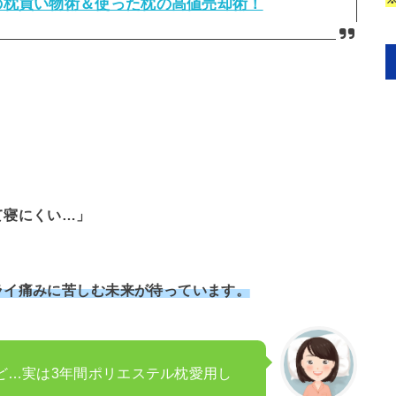
の枕買い物術＆使った枕の高値売却術！
て寝にくい…」
ライ痛みに苦しむ未来が待っています。
ど…実は3年間ポリエステル枕愛用し