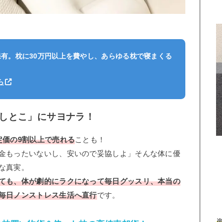
保有。枕に30万円以上を費やし、あらゆる枕で寝まくる
ら
しとこ」にサヨナラ！
定価の9割以上で売れる
ことも！
金もったいないし、安いので妥協しよ」そんな体に優
な真実。
ても、体が劇的にラクになって毎日グッスリ、本当の
毎日ノンストレス生活へ直行
です。