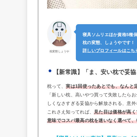
寝具ソムリエほか資格5種
枕の変態、しょうやです！
詳しいプロフィールはこち
枕変態しょうや
【新常識】「ま、安い枕で妥協
枕って、
実は1回使ったあとでも、なんと
「新しい枕、高いやつ買って失敗したらお
しくなさすぎる妥協から解放される、意外
これさえ知ってれば、
見た目は価格が高く
意味でコスパ最高の枕を迷いなく選べて、