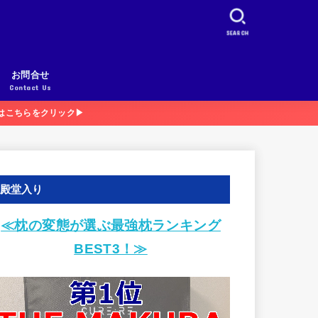
SEARCH
お問合せ
Contact Us
3はこちらをクリック▶
殿堂入り
≪枕の変態が選ぶ最強枕ランキング
BEST3！≫