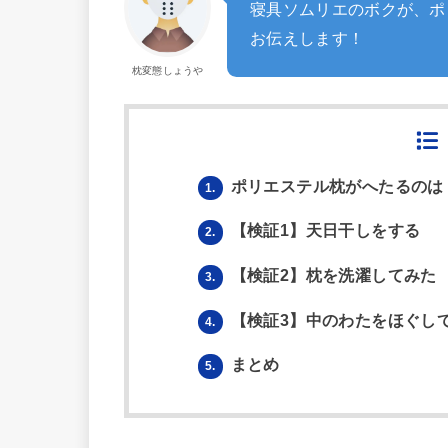
寝具ソムリエのボクが、ポ
お伝えします！
枕変態しょうや
ポリエステル枕がへたるのは
1.
【検証1】天日干しをする
2.
【検証2】枕を洗濯してみた
3.
【検証3】中のわたをほぐし
4.
まとめ
5.