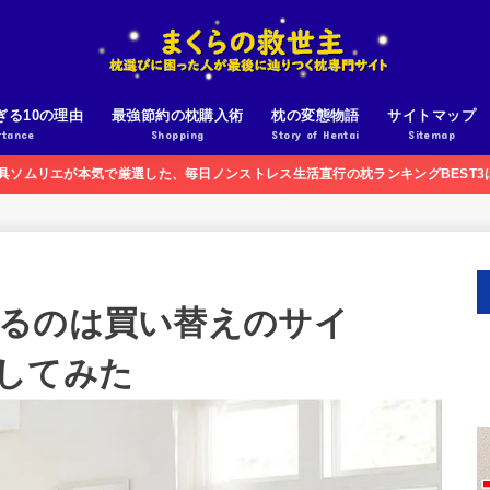
ぎる10の理由
最強節約の枕購入術
枕の変態物語
サイトマップ
rtance
Shopping
Story of Hentai
Sitemap
寝具ソムリエが本気で厳選した、毎日ノンストレス生活直行の枕ランキングBEST
るのは買い替えのサイ
してみた