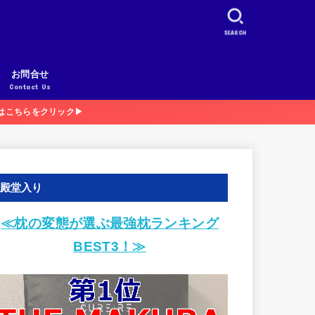
SEARCH
お問合せ
Contact Us
3はこちらをクリック▶
殿堂入り
≪枕の変態が選ぶ最強枕ランキング
BEST3！≫