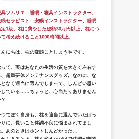
寝具ソムリエ、
睡眠・寝具インストラクター、
快眠セラピスト、
安眠インストラクター、
睡眠
検定1級、
枕に費やした総額30万円以上、
枕につ
いて考え続けること1000時間以上。
こんにちは、枕の変態ことしょうやです。
枕って、実はあなたの生活の質を大きく左右す
る、超重要体メンテナンスグッズ。なのに、
な
んとなく適当に選んでしまって、しんどい思い
をしている……ちょっと、心当たりありません
か？
かつてぼく自身も、枕を適当に選んでいたばっ
かりに、長いこと体調不良に悩まされてまし
た。あのときはホントしんどかった…