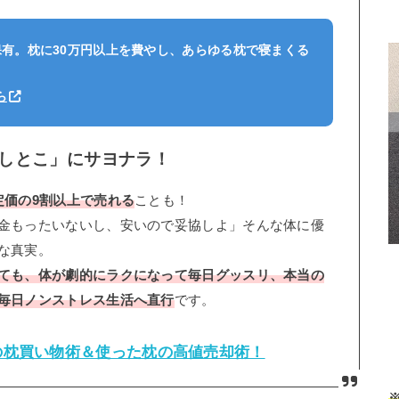
保有。枕に30万円以上を費やし、あらゆる枕で寝まくる
ら
しとこ」にサヨナラ！
定価の9割以上で売れる
ことも！
金もったいないし、安いので妥協しよ」そんな体に優
な真実。
ても、体が劇的にラクになって毎日グッスリ、本当の
毎日ノンストレス生活へ直行
です。
の枕買い物術＆使った枕の高値売却術！