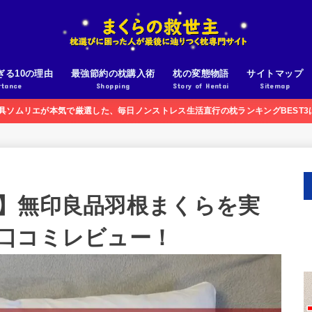
ぎる10の理由
最強節約の枕購入術
枕の変態物語
サイトマップ
rtance
Shopping
Story of Hentai
Sitemap
寝具ソムリエが本気で厳選した、毎日ノンストレス生活直行の枕ランキングBEST
】無印良品羽根まくらを実
口コミレビュー！