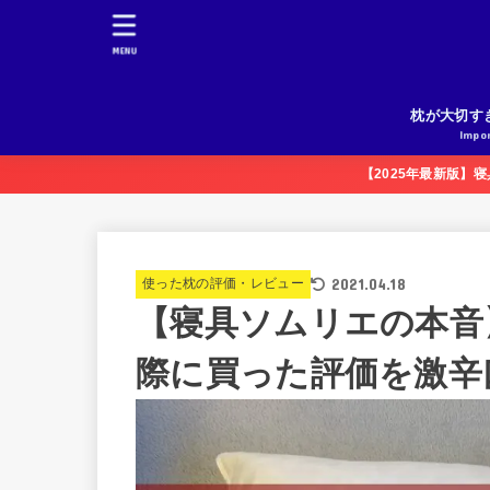
MENU
枕が大切す
Impo
【2025年最新版】
2021.04.18
使った枕の評価・レビュー
【寝具ソムリエの本音
際に買った評価を激辛