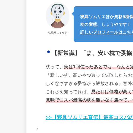
寝具ソムリエほか資格5種
枕の変態、しょうやです！
詳しいプロフィールはこち
枕変態しょうや
【新常識】「ま、安い枕で妥協
枕って、
実は1回使ったあとでも、なんと
「新しい枕、高いやつ買って失敗したらお
しくなさすぎる妥協から解放される、意外
これさえ知ってれば、
見た目は価格が高く
意味でコスパ最高の枕を迷いなく選べて、
>>【寝具ソムリエ直伝】最高コスパ